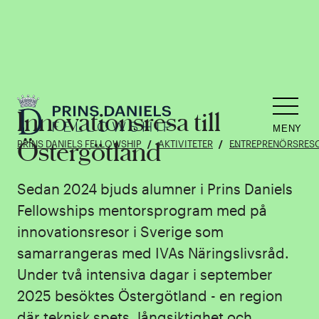
Innovationsresa till
MENY
Östergötland
PRINS DANIELS FELLOWSHIP
AKTIVITETER
ENTREPRENÖRSRES
Sedan 2024 bjuds alumner i Prins Daniels
Fellowships mentorsprogram med på
innovationsresor i Sverige som
samarrangeras med IVAs Näringslivsråd.
Under två intensiva dagar i september
2025 besöktes Östergötland - en region
där teknisk spets, långsiktighet och