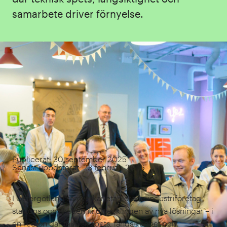
samarbete driver förnyelse.
Publicerat: 30 september 2025
Senast uppdaterat: 23 februari 2026
I Östergötland samverkar etablerade industriföretag,
startups och akademi i utvecklingen av nya lösningar – i
en region där teknisk spets, långsiktighet och