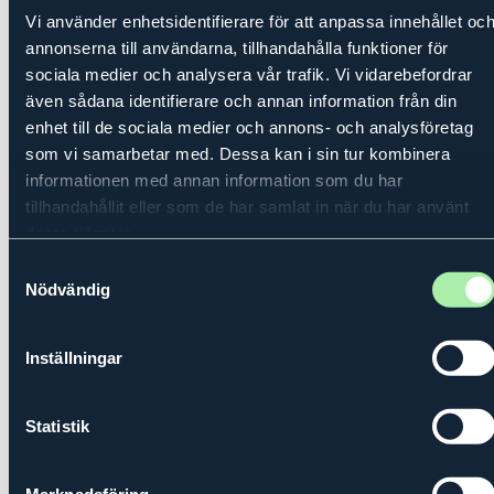
Vision, Renasens och Qulinda presentera sina start-ups
Vi använder enhetsidentifierare för att anpassa innehållet oc
och sin resa att driva företag med Linköping som bas.
annonserna till användarna, tillhandahålla funktioner för
sociala medier och analysera vår trafik. Vi vidarebefordrar
Dagen avslutades med Entreprenörssamtal, där
även sådana identifierare och annan information från din
företagsledare, entreprenörer, studenter och
enhet till de sociala medier och annons- och analysföretag
skolrepresentanter möttes för dialog och
som vi samarbetar med. Dessa kan i sin tur kombinera
informationen med annan information som du har
erfarenhetsutbyte. Samtalen modererades av
H.K.H.
tillhandahållit eller som de har samlat in när du har använt
Prins Daniel
med och LEADs vd
Catharina Sandberg
,
deras tjänster.
och gav utrymme för både personliga berättelser och
konkreta lärdomar om företagande bland annat från
Samtyckesval
Nödvändig
inspiratörerna
Lina Andersson
, OnceUpon och
Patrick
Söderlund
, Embark Studios.
Inställningar
Statistik