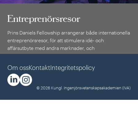
Entreprenörsresor
Entreprenörsresor
Prins Daniels Fellowship arrangerar både internationella
entreprenörsresor, för att stimulera idé- och
affärsutbyte med andra marknader, och
delegationsresor inom Sverige - ofta i samverkan med
IVAs Näringslivsråd.
Om oss
Kontakt
Integritetspolicy
© 2026 Kungl. Ingenjörsvetenskapsakademien (IVA)