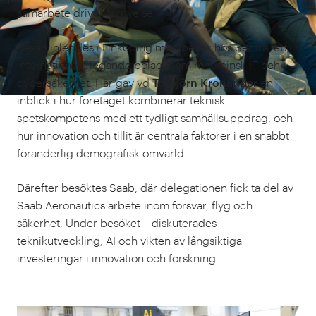
samarbete driver förnyelse.
Resan inleddes i Linköping med besök hos Sectra, ett
internationellt ledande bolag inom medicinsk IT och
cybersäkerhet. Här gav vd
Torbjörn Kronander
en
inblick i hur företaget kombinerar teknisk
spetskompetens med ett tydligt samhällsuppdrag, och
hur innovation och tillit är centrala faktorer i en snabbt
föränderlig demografisk omvärld.
Därefter besöktes Saab, där delegationen fick ta del av
Saab Aeronautics arbete inom försvar, flyg och
säkerhet. Under besöket – diskuterades
teknikutveckling, AI och vikten av långsiktiga
investeringar i innovation och forskning.