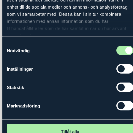
enhet till de sociala medier och annons- och analysföretag
som vi samarbetar med. Dessa kan i sin tur kombinera
informationen med annan information som du har
tillhandahållit eller som de har samlat in när du har använt
deras tjänster.
Samtyckesval
Nödvändig
Inställningar
Onsdag 25 september 2024
Regional Entreprenörsdag 2024
Statistik
Den 18 september arrangerade Prins Daniels Fellowship
en regional Entreprenörsdag på Kulturens hus i Luleå.
Marknadsföring
Pri
Tillåt alla