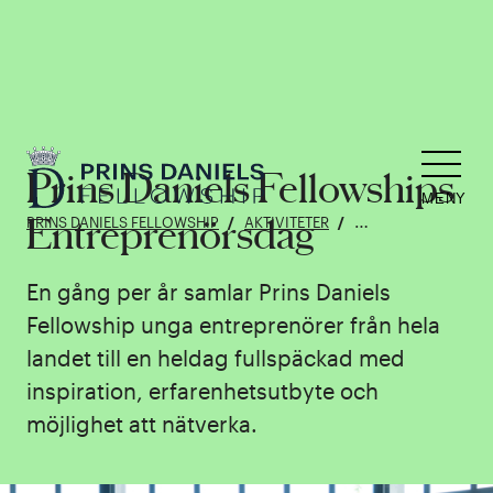
Prins Daniels Fellowships
MENY
Entreprenörsdag
PRINS DANIELS FELLOWSHIP
AKTIVITETER
PRINS DANIELS FE
En gång per år samlar Prins Daniels
Fellowship unga entreprenörer från hela
landet till en heldag fullspäckad med
inspiration, erfarenhetsutbyte och
möjlighet att nätverka.