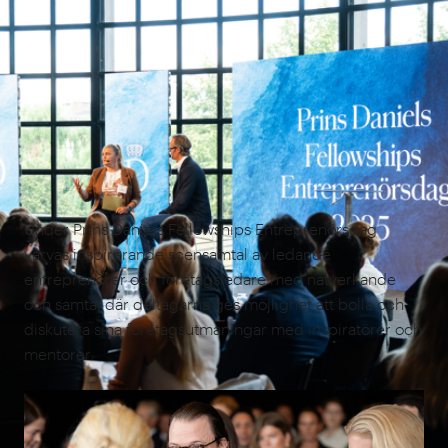
Under Prins Daniels Fellowships Entreprenörsdag
varvas inspirerande scensamtal av ledande
entreprenörer och företagsledare med nätverkande
och samtal där deltagarna ges möjlighet att bolla och
diskutera sina företagsutmaningar med inspiratörer och
mentorer.