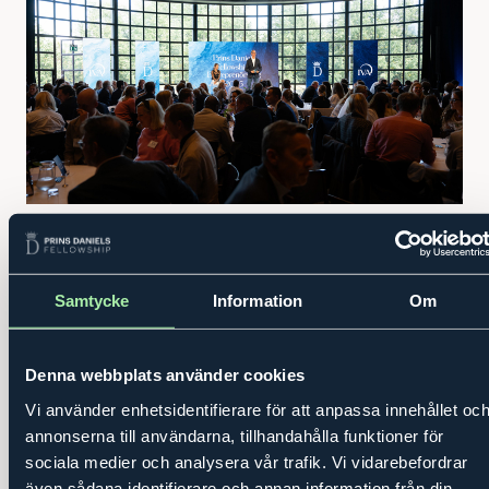
Tisdag 09 september 2025
Prins Daniels Fellowships
Entreprenörsdag 2025
Samtycke
Information
Om
Prins Daniels Fellowships Entreprenörsdag 2025
Denna webbplats använder cookies
lockade i början av september närmare 200
entreprenörer till Operaterassen i Stockholm för att ta
Vi använder enhetsidentifierare för att anpassa innehållet oc
del av inspirerande samtal.
annonserna till användarna, tillhandahålla funktioner för
sociala medier och analysera vår trafik. Vi vidarebefordrar
Reg
även sådana identifierare och annan information från din