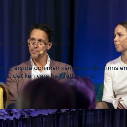
Senast uppdaterat: 16 augusti 2024
a affärsidé och man känner att det finns e
ra, det kan vara helt rätt timing.