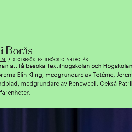
 i Borås
TAL
SKOLBESÖK TEXTILHÖGSKOLAN I BORÅS
ran att få besöka Textilhögskolan och Högskolan 
rerna Elin Kling, medgrundare av Totême, Jere
blad, medgrundare av Renewcell. Också Patri
farenheter.