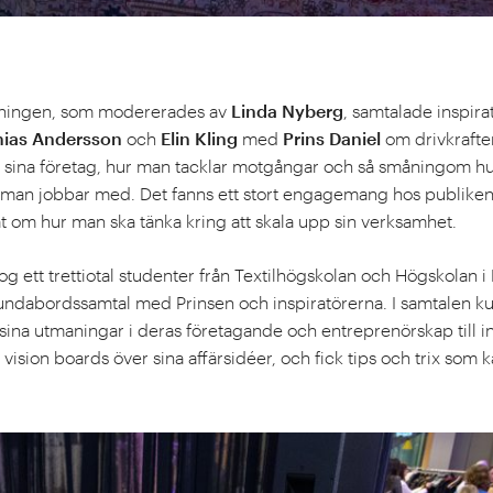
äsningen, som modererades av
Linda Nyberg
, samtalade inspir
mias Andersson
och
Elin Kling
med
Prins Daniel
om drivkrafter
ta sina företag, hur man tacklar motgångar och så småningom h
an jobbar med. Det fanns ett stort engagemang hos publiken 
t om hur man ska tänka kring att skala upp sin verksamhet.
 ett trettiotal studenter från Textilhögskolan och Högskolan i 
rundabordssamtal med Prinsen och inspiratörerna. I samtalen 
 sina utmaningar i deras företagande och entreprenörskap till i
vision boards över sina affärsidéer, och fick tips och trix som 