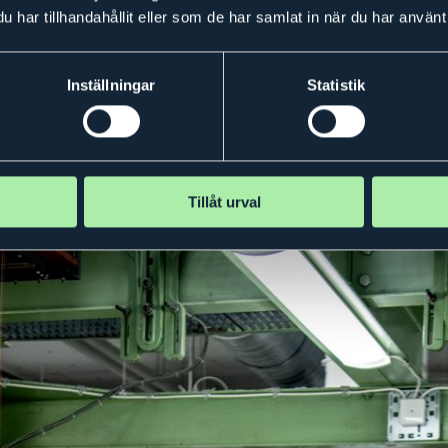
har tillhandahållit eller som de har samlat in när du har använt 
lan, Handelshögskolan i Borås, samt UF-elever från Borås gym
Inställningar
Statistik
sföreläsningen. Foto: Anna Sigge.
Tillåt urval