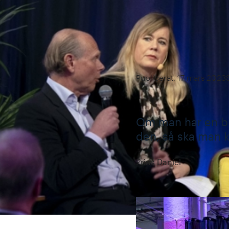
Publicerat: 17 mars 2023
Om man har en br
den, så ska man kö
Prins Daniel