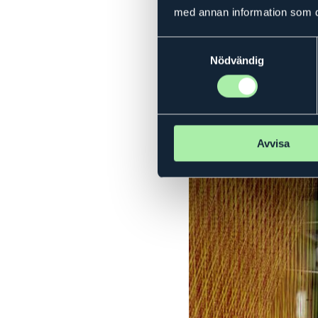
med annan information som du 
Elever från Textolhögsko
Samtyckesval
Nödvändig
Prinsen efter inspiration
Avvisa