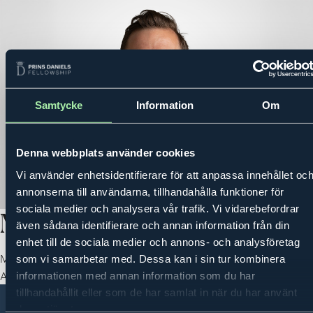
Samtycke
Information
Om
MENY
PRINS DANIELS FELLOWSHIP
AKTIVITETER
MENTORSPROGRAM
Denna webbplats använder cookies
Vi använder enhetsidentifierare för att anpassa innehållet oc
annonserna till användarna, tillhandahålla funktioner för
sociala medier och analysera vår trafik. Vi vidarebefordrar
Max Friberg
även sådana identifierare och annan information från din
enhet till de sociala medier och annons- och analysföretag
Mentor: Jonas Nordlander, grundare Avito mfl.
som vi samarbetar med. Dessa kan i sin tur kombinera
Adept 2025-2026
informationen med annan information som du har
tillhandahållit eller som de har samlat in när du har använt
deras tjänster.