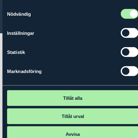
Om oss
Kontakt
Integritetspolicy
Samtyckesval
Nödvändig
© 2026 Kungl. Ingenjörsvetenskapsakademien (IVA)
Inställningar
Statistik
Marknadsföring
Tillåt alla
Tillåt urval
Avvisa