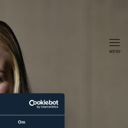
MENY
Om