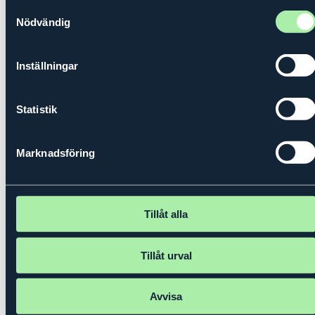
Samtyckesval
Nödvändig
Inställningar
Statistik
Paula Runsten
är grundare och vd för
Rebaba,
med
Marknadsföring
säte på Lidingö, som bygger cirkulära batterisystem för
fastigheter, industri och laddinfrastruktur av
återbrukade elbilsbatterier. Bolaget har installerat sitt
första pilotsystem och har fått utmärkelsen KPMG
Tillåt alla
Global Tech Innovator Sweden 2025.
Tillåt urval
Mentor:
Helena Hedblom
, vd Epiroc.
Avvisa
Lars Svensson