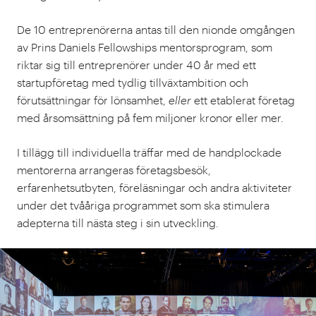
De 10 entreprenörerna antas till den nionde omgången
av Prins Daniels Fellowships mentorsprogram, som
riktar sig till entreprenörer under 40 år med ett
startupföretag med tydlig tillväxtambition och
förutsättningar för lönsamhet,
eller
ett etablerat företag
med årsomsättning på fem miljoner kronor eller mer.
I tillägg till individuella träffar med de handplockade
mentorerna arrangeras företagsbesök,
erfarenhetsutbyten, föreläsningar och andra aktiviteter
under det tvååriga programmet som ska stimulera
adepterna till nästa steg i sin utveckling.