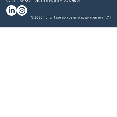
möjlighet att utveckla både sina företag och sig själva
som entreprenörer.
© 2026 Kungl. Ingenjörsvetenskapsakademien (IVA)