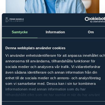
Oscar Rundqvist
är grundare och vd för
eComID,
med
säte i Stockholm. Bolaget levererar tekniska lösningar
Samtycke
Information
Om
och automation för e-handel och informationshantering,
och bygger snabbt sitt team inför kommersiell tillväxt.
Denna webbplats använder cookies
Mentor:
Alan Mamedi
, grundare Truecaller.
Vi använder enhetsidentifierare för att anpassa innehållet oc
annonserna till användarna, tillhandahålla funktioner för
Paula Runsten
sociala medier och analysera vår trafik. Vi vidarebefordrar
även sådana identifierare och annan information från din
enhet till de sociala medier och annons- och analysföretag
som vi samarbetar med. Dessa kan i sin tur kombinera
informationen med annan information som du har
tillhandahållit eller som de har samlat in när du har använt
deras tjänster.