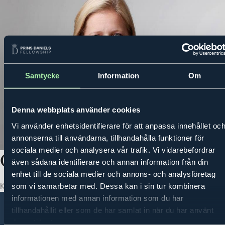
Samtycke
Information
Om
MENY
PRINS DANIELS FELLOWSHIP
OM OSS
VÅRA INSPIRATÖRER
Denna webbplats använder cookies
Vi använder enhetsidentifierare för att anpassa innehållet oc
annonserna till användarna, tillhandahålla funktioner för
sociala medier och analysera vår trafik. Vi vidarebefordrar
Cristina Stenbeck
även sådana identifierare och annan information från din
enhet till de sociala medier och annons- och analysföretag
Kinnevik
som vi samarbetar med. Dessa kan i sin tur kombinera
informationen med annan information som du har
tillhandahållit eller som de har samlat in när du har använt
Om oss
Kontakt
Integritetspolicy
deras tjänster.