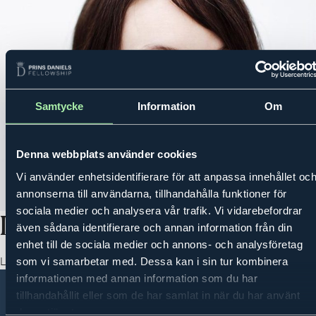
Samtycke
Information
Om
MENY
PRINS DANIELS FELLOWSHIP
OM OSS
VÅRA INSPIRATÖRER
Denna webbplats använder cookies
Vi använder enhetsidentifierare för att anpassa innehållet oc
annonserna till användarna, tillhandahålla funktioner för
sociala medier och analysera vår trafik. Vi vidarebefordrar
Lina Gebäck
även sådana identifierare och annan information från din
enhet till de sociala medier och annons- och analysföretag
Linas Matkasse
som vi samarbetar med. Dessa kan i sin tur kombinera
informationen med annan information som du har
tillhandahållit eller som de har samlat in när du har använt
Om oss
Kontakt
Integritetspolicy
deras tjänster.