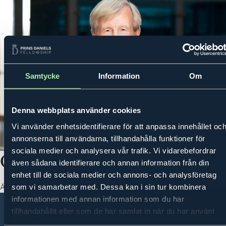
Samtycke
Information
Om
MENY
PRINS DANIELS FELLOWSHIP
OM OSS
OM PRINS DANIELS FEL
Denna webbplats använder cookies
Vi använder enhetsidentifierare för att anpassa innehållet oc
annonserna till användarna, tillhandahålla funktioner för
sociala medier och analysera vår trafik. Vi vidarebefordrar
Carl Bennet
även sådana identifierare och annan information från din
enhet till de sociala medier och annons- och analysföretag
Ägare, ordförande, vd Carl Bennet AB
som vi samarbetar med. Dessa kan i sin tur kombinera
informationen med annan information som du har
tillhandahållit eller som de har samlat in när du har använt
Om oss
Kontakt
Integritetspolicy
deras tjänster.