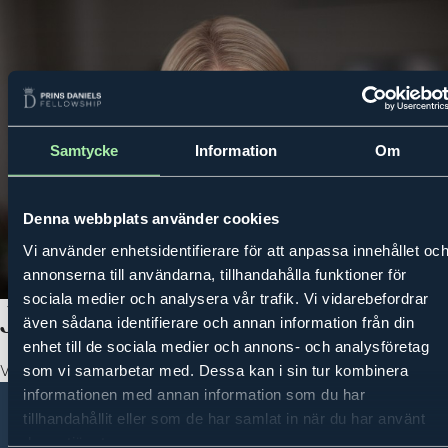
Samtycke
Information
Om
MENY
PRINS DANIELS FELLOWSHIP
OM OSS
OM PRINS DANIELS FEL
Denna webbplats använder cookies
Vi använder enhetsidentifierare för att anpassa innehållet oc
annonserna till användarna, tillhandahålla funktioner för
sociala medier och analysera vår trafik. Vi vidarebefordrar
Jenny Nordlöw
även sådana identifierare och annan information från din
enhet till de sociala medier och annons- och analysföretag
Vd Sferical AI
som vi samarbetar med. Dessa kan i sin tur kombinera
informationen med annan information som du har
tillhandahållit eller som de har samlat in när du har använt
Om oss
Kontakt
Integritetspolicy
deras tjänster.