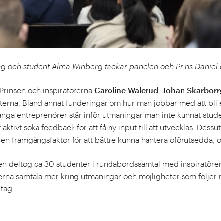
g och student Alma Winberg tackar panelen och Prins Daniel 
 Prinsen och inspiratörerna
Caroline Walerud
,
Johan Skarborr
erna. Bland annat funderingar om hur man jobbar med att bli e
nga entreprenörer står inför utmaningar man inte kunnat studera
 aktivt söka feedback för att få ny input till att utvecklas. Dess
 en framgångsfaktor för att bättre kunna hantera oförutsedda, 
cen deltog ca 30 studenter i rundabordssamtal med inspiratör
erna samtala mer kring utmaningar och möjligheter som följer
etag.