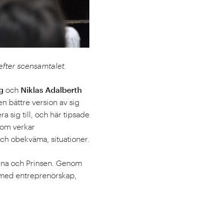
efter scensamtalet.
g
och
Niklas Adalberth
n bättre version av sig
 sig till, och här tipsade
utom verkar
och obekväma, situationer.
erna och Prinsen. Genom
 med entreprenörskap,