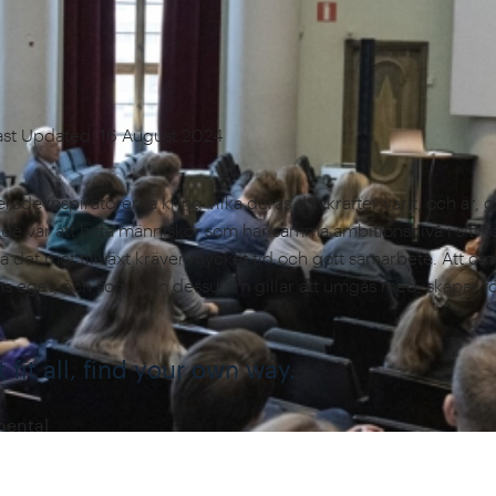
ast Updated: 16 August 2024
erade inspiratörerna kring vilka deras drivkrafter varit, och är,
lade var att hitta människor som har samma ambitionsnivå i sitt 
iva det mot tillväxt kräver mycket tid och gott samarbete. Att 
s eget, och som man dessutom gillar att umgås med, skapar föru
fit all, find your own way.
mental