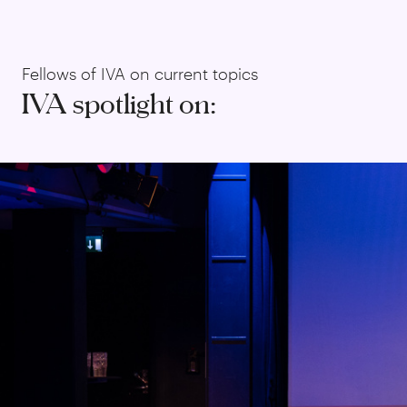
Fellows of IVA on current topics
IVA spotlight on: