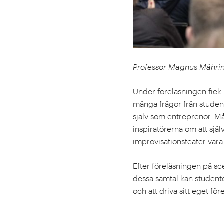
Professor Magnus Mährin
Under föreläsningen fick
många frågor från student
själv som entreprenör. Må
inspiratörerna om att själv
improvisationsteater vara
Efter föreläsningen på s
dessa samtal kan student
och att driva sitt eget för