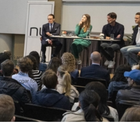
 genom karriären. En
företagande som en själv.
omge sig med människor
tsättningar för att