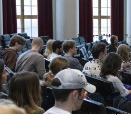
Published: 17 May 2023
L
I samtalet på scen reflekt
drivkraft alla på scen de
Att starta företag och dr
med liknande driv som en
lyckas med sin idé.
One size does not 
Caroline Walerud, Volu