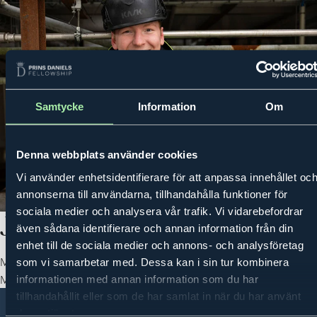
Samtycke
Information
Om
MENU
PRINCE DANIEL'S FELLOWSHIP
ACTIVITIES
MENTORING PROG
Denna webbplats använder cookies
Vi använder enhetsidentifierare för att anpassa innehållet oc
annonserna till användarna, tillhandahålla funktioner för
sociala medier och analysera vår trafik. Vi vidarebefordrar
Jonatan Persson
även sådana identifierare och annan information från din
enhet till de sociala medier och annons- och analysföretag
Mentor: Klas Forsström, CEO Munters
som vi samarbetar med. Dessa kan i sin tur kombinera
Mentee 2025-2026
informationen med annan information som du har
tillhandahållit eller som de har samlat in när du har använt
deras tjänster.