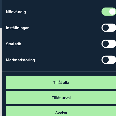
Contact
About us
Privacy policy
Samtyckesval
Nödvändig
© 2026 Kungl. Ingenjörsvetenskapsakademien (IVA)
Inställningar
Statistik
Marknadsföring
Tillåt alla
Tillåt urval
Avvisa