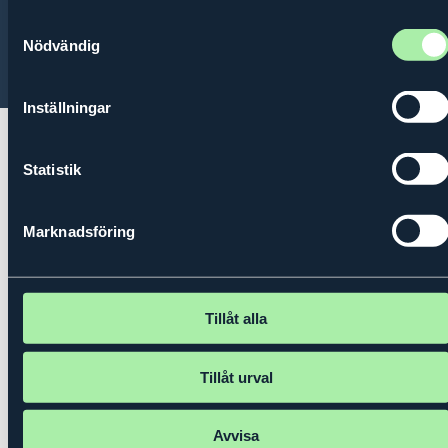
Contact
About us
Privacy policy
Samtyckesval
Nödvändig
© 2026 Kungl. Ingenjörsvetenskapsakademien (IVA)
Inställningar
Statistik
Marknadsföring
Tillåt alla
Tillåt urval
Avvisa