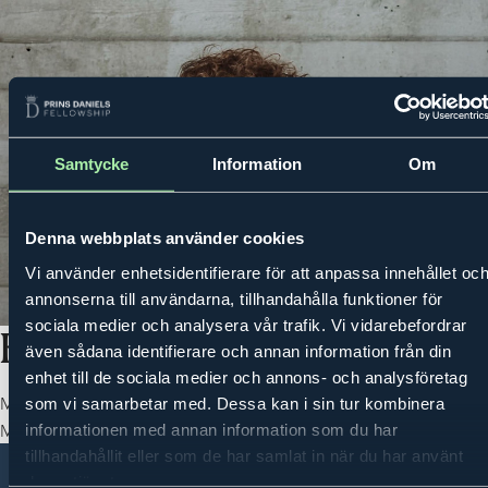
Samtycke
Information
Om
MENU
PRINCE DANIEL'S FELLOWSHIP
ACTIVITIES
MENTORING PROG
Denna webbplats använder cookies
Vi använder enhetsidentifierare för att anpassa innehållet oc
annonserna till användarna, tillhandahålla funktioner för
sociala medier och analysera vår trafik. Vi vidarebefordrar
Kalle Hansson
även sådana identifierare och annan information från din
enhet till de sociala medier och annons- och analysföretag
Mentor: Peter Laurin, CEO Piab Group
som vi samarbetar med. Dessa kan i sin tur kombinera
Mentee 2025-2026
informationen med annan information som du har
tillhandahållit eller som de har samlat in när du har använt
deras tjänster.