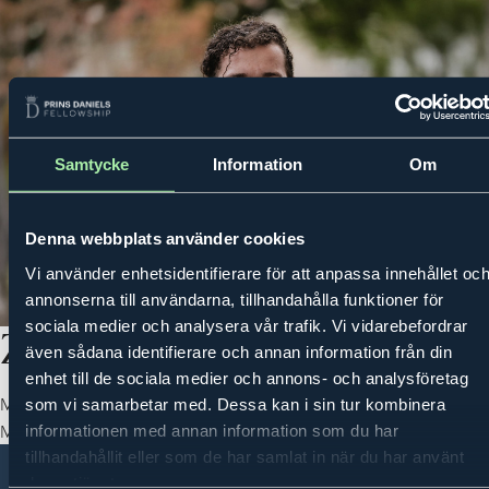
Samtycke
Information
Om
MENU
PRINCE DANIEL'S FELLOWSHIP
ACTIVITIES
MENTORING PROG
Denna webbplats använder cookies
Vi använder enhetsidentifierare för att anpassa innehållet oc
annonserna till användarna, tillhandahålla funktioner för
sociala medier och analysera vår trafik. Vi vidarebefordrar
Zaid Saeed
även sådana identifierare och annan information från din
enhet till de sociala medier och annons- och analysföretag
Mentor: Lena Olving, former CEO of Mycronic
som vi samarbetar med. Dessa kan i sin tur kombinera
Mentee 2025-2026
informationen med annan information som du har
tillhandahållit eller som de har samlat in när du har använt
deras tjänster.