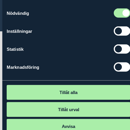
Contact
About us
Privacy policy
Samtyckesval
Nödvändig
© 2026 Kungl. Ingenjörsvetenskapsakademien (IVA)
Inställningar
Statistik
Marknadsföring
Tillåt alla
Tillåt urval
Avvisa