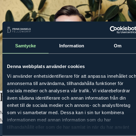
Samtycke
Information
Om
MENU
PRINCE DANIEL'S FELLOWSHIP
ACTIVITIES
MENTORING PROG
Denna webbplats använder cookies
Vi använder enhetsidentifierare för att anpassa innehållet oc
annonserna till användarna, tillhandahålla funktioner för
sociala medier och analysera vår trafik. Vi vidarebefordrar
Erik Dahl
även sådana identifierare och annan information från din
enhet till de sociala medier och annons- och analysföretag
Mentor: Santhe Dahl, Chair Vida Group
som vi samarbetar med. Dessa kan i sin tur kombinera
Mentee 2025-2026
informationen med annan information som du har
tillhandahållit eller som de har samlat in när du har använt
deras tjänster.