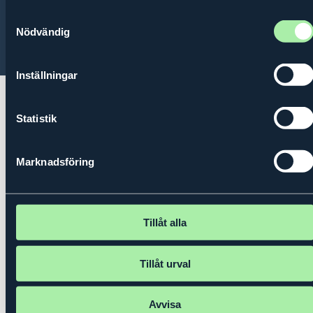
Contact
About us
Privacy policy
Samtyckesval
Nödvändig
© 2026 Kungl. Ingenjörsvetenskapsakademien (IVA)
Inställningar
Statistik
Marknadsföring
Tillåt alla
Tillåt urval
Avvisa