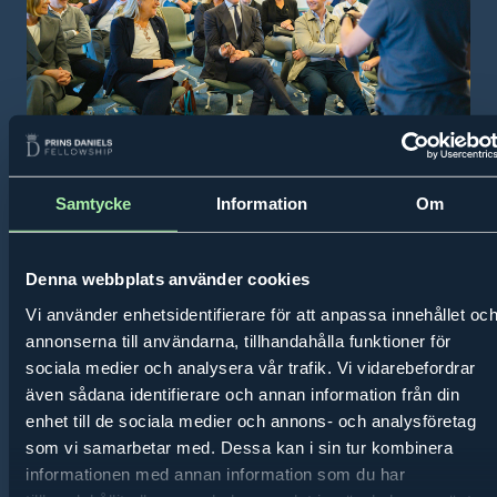
Tisdag 30 september 2025
Innovationsresa till Östergötland
Samtycke
Information
Om
Sedan 2024 bjuds alumner i Prins Daniels Fellowships
mentorsprogram med på innovationsresor i Sverige
Denna webbplats använder cookies
som samarrangeras med IVAs Näringslivsråd. Under två
Vi använder enhetsidentifierare för att anpassa innehållet oc
intensiva dagar i september 2025 besöktes
annonserna till användarna, tillhandahålla funktioner för
Östergötland - en region där teknisk spets,
sociala medier och analysera vår trafik. Vi vidarebefordrar
långsiktighet och samarbete driver förnyelse.
även sådana identifierare och annan information från din
enhet till de sociala medier och annons- och analysföretag
Ent
som vi samarbetar med. Dessa kan i sin tur kombinera
informationen med annan information som du har