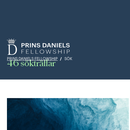
PRINS DANIELS FELLOWSHIP
SÖK
46 sökträffar
Search results updated
results with filter x x