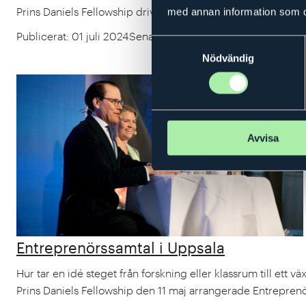
Prins Daniels Fellowship drivs av Kungl. Ingenjörsvetenska
med annan information som du 
Publicerat
:
01 juli 2024
Senast uppdaterat
:
16 augusti 2024
Samtyckesval
Nödvändig
Avvisa
Entreprenörssamtal i Uppsala
Hur tar en idé steget från forskning eller klassrum till et
Prins Daniels Fellowship den 11 maj arrangerade Entreprenö