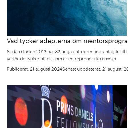
Vad tycker adepterna om mentorsprog
Sedan starten 2013 har 82 unga entreprenörer antagits til
varför de tycker att du som är entreprenör ska ansöka.
Publicerat
:
21 augusti 2024
Senast uppdaterat
:
21 augusti 