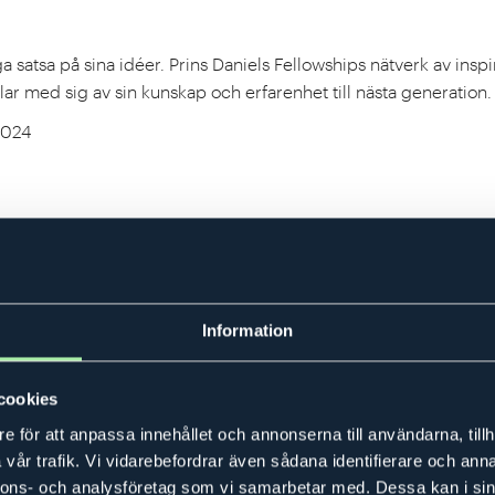
ga satsa på sina idéer. Prins Daniels Fellowships nätverk av in
lar med sig av sin kunskap och erfarenhet till nästa generation.
2024
Information
cookies
e för att anpassa innehållet och annonserna till användarna, tillh
vår trafik. Vi vidarebefordrar även sådana identifierare och anna
nnons- och analysföretag som vi samarbetar med. Dessa kan i sin