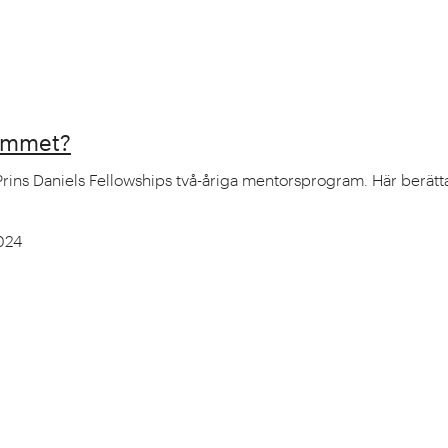
rammet?
l Prins Daniels Fellowships två-åriga mentorsprogram. Här ber
2024