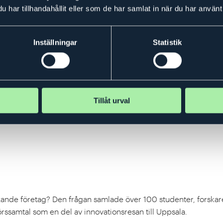
psakademien (IVA) i samarbete med H.K.H. Prins Daniel.
har tillhandahållit eller som de har samlat in när du har använt 
Inställningar
Statistik
Tillåt urval
t växande företag? Den frågan samlade över 100 studenter, forska
rssamtal som en del av innovationsresan till Uppsala.